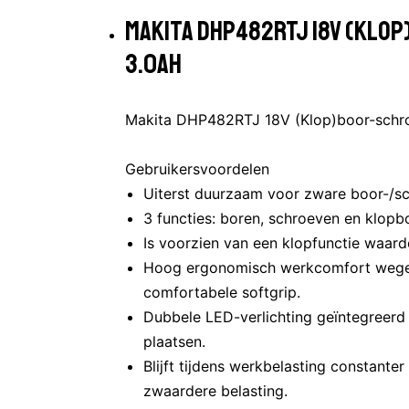
MAKITA DHP482RTJ 18V (KLO
3.0AH
Makita DHP482RTJ 18V (Klop)boor-schr
Gebruikersvoordelen
Uiterst duurzaam voor zware boor-/sc
3 functies: boren, schroeven en klopb
Is voorzien van een klopfunctie waardo
Hoog ergonomisch werkcomfort wegen
comfortabele softgrip.
Dubbele LED-verlichting geïntegreer
plaatsen.
Blijft tijdens werkbelasting constanter i
zwaardere belasting.