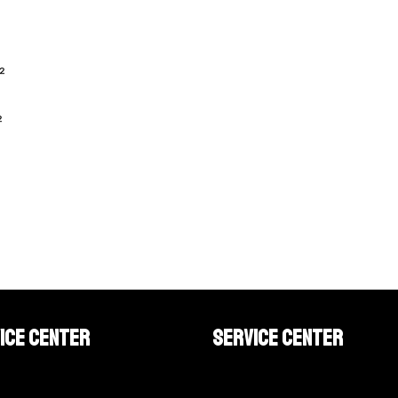
²
²
ice Center
Service Center