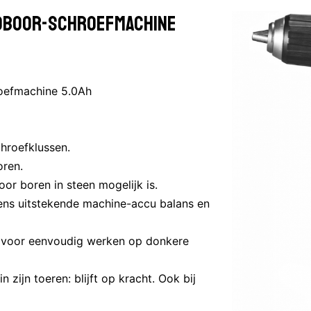
P)BOOR-SCHROEFMACHINE
oefmachine 5.0Ah
hroefklussen.
oren.
or boren in steen mogelijk is.
s uitstekende machine-accu balans en
d voor eenvoudig werken op donkere
n zijn toeren: blijft op kracht. Ook bij