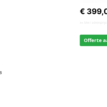
€ 399,
ex. btw / adviesprijs
Offerte 
6