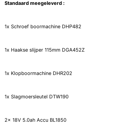
Standaard meegeleverd :
1x Schroef boormachine DHP482
1x Haakse slijper 115mm DGA452Z
1x Klopboormachine DHR202
1x Slagmoersleutel DTW190
2x 18V 5.0ah Accu BL1850