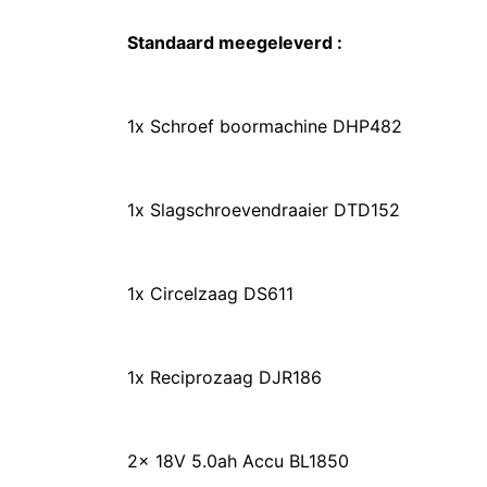
Standaard meegeleverd :
1x Schroef boormachine DHP482
1x Slagschroevendraaier DTD152
1x Circelzaag DS611
1x Reciprozaag DJR186
2x 18V 5.0ah Accu BL1850