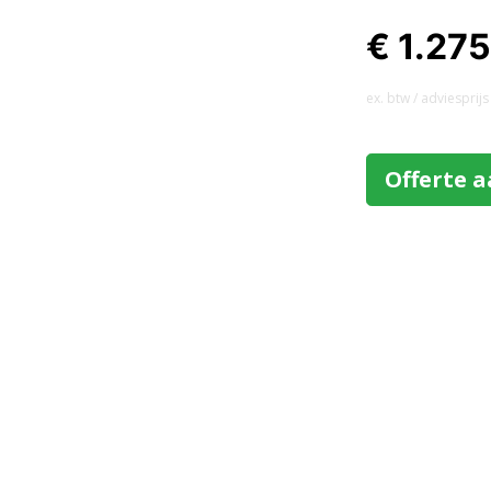
€ 1.27
ex. btw / adviesprijs
Offerte 