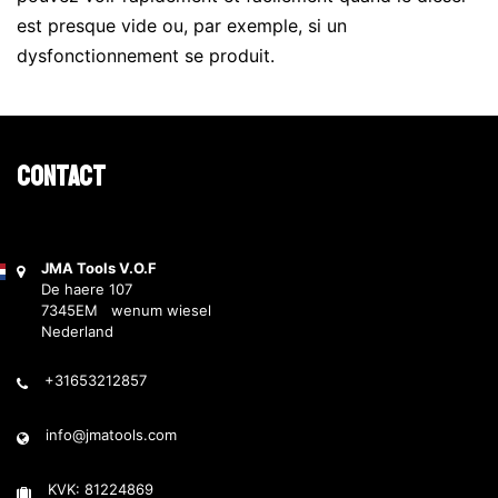
est presque vide ou, par exemple, si un
dysfonctionnement se produit.
Contact
JMA Tools V.O.F
De haere 107
7345EM wenum wiesel
Nederland
+31653212857
info@jmatools.com
KVK: 81224869