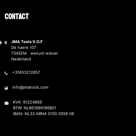
Contact
JMA Tools V.O.F
De haere 107
7345EM wenum wiesel
Nederland
+31653212857
info@jmatools.com
KVK: 81224869
BTW: NL861999186B01
IBAN: NL33 ABNA 0100 0056 08