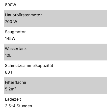
800W
Hauptbürstenmotor
700 W
Saugmotor
145W
Wassertank
10L
Schmutzsammelkapazität
80 l
Filterfläche
5,2m²
Ladezeit
3,5–4 Stunden