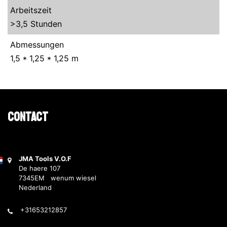
Arbeitszeit
>3,5 Stunden
Abmessungen
1,5 * 1,25 * 1,25 m
Contact
JMA Tools V.O.F
De haere 107
7345EM wenum wiesel
Nederland
+31653212857