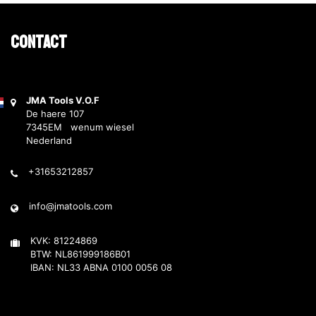
Contact
JMA Tools V.O.F
De haere 107
7345EM wenum wiesel
Nederland
+31653212857
info@jmatools.com
KVK: 81224869
BTW: NL861999186B01
IBAN: NL33 ABNA 0100 0056 08