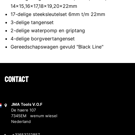
14x15,16x17,18x19,20x22mm
17-delige steeksleutelset 6mm t/m 22mm
3-delige tangenset
2-delige waterpomp en griptang
4-delige borgveertangenset
Gereedschapswagen gevuld "Black Line"
Contact
JMA Tools V.O.F
De haere 107
7345EM wenum wiesel
Nederland
+31653212857