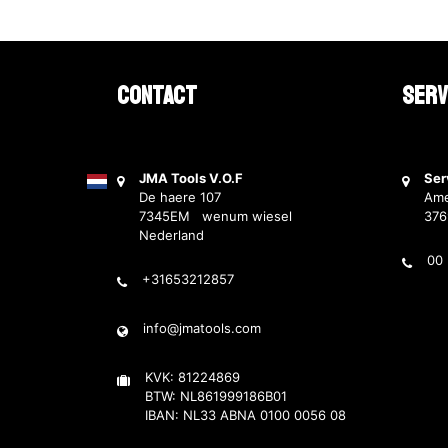
Contact
Serv
JMA Tools V.O.F
Ser
De haere 107
Ame
7345EM wenum wiesel
37
Nederland
00 
+31653212857
info@jmatools.com
KVK: 81224869
BTW: NL861999186B01
IBAN: NL33 ABNA 0100 0056 08