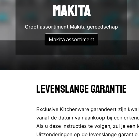
DeWalt
Makita
Groot assortiment Makita gereedschap
Groot assortiment DeWalt gereedschap
Assortiment DeWalt
Makita assortiment
Levenslange Garantie
Exclusive Kitchenware garandeert zijn kwal
vanaf de datum van aankoop bij een erkend
Als u deze instructies te volgen, zul je een 
Uitzonderingen op de levenslange garantie: