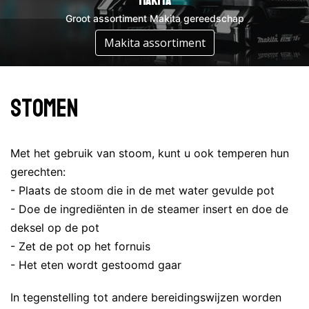
DeWalt
Makita
Groot assortiment DeWalt gereedschap
Groot assortiment Makita gereedschap
Assortiment DeWalt
Makita assortiment
Stomen
Met het gebruik van stoom, kunt u ook temperen hun
gerechten:
- Plaats de stoom die in de met water gevulde pot
- Doe de ingrediënten in de steamer insert en doe de
deksel op de pot
- Zet de pot op het fornuis
- Het eten wordt gestoomd gaar
In tegenstelling tot andere bereidingswijzen worden