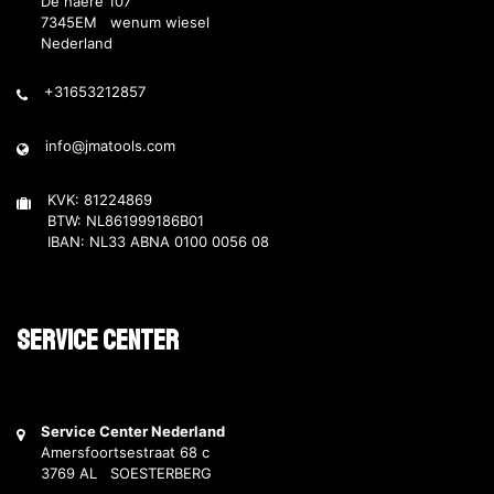
De haere 107
7345EM wenum wiesel
Nederland
+31653212857
info@jmatools.com
KVK: 81224869
BTW: NL861999186B01
IBAN: NL33 ABNA 0100 0056 08
Service Center
Service Center Nederland
Amersfoortsestraat 68 c
3769 AL SOESTERBERG